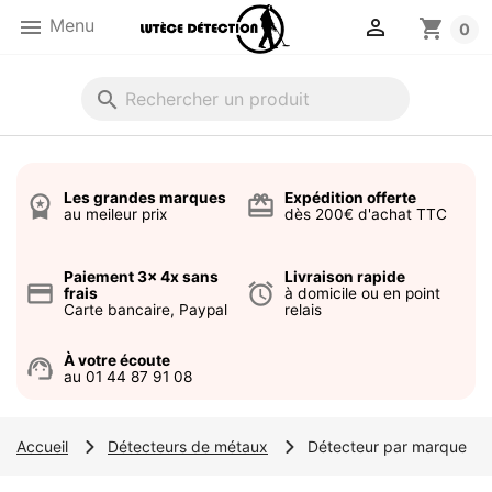


Menu
shopping_cart
0
search
Les grandes marques
Expédition offerte
workspace_premium
card_giftcard
au meileur prix
dès 200€ d'achat TTC
Paiement 3x 4x sans
Livraison rapide
credit_card
alarm
frais
à domicile ou en point
Carte bancaire, Paypal
relais
À votre écoute
support_agent
au 01 44 87 91 08
Accueil
Détecteurs de métaux
Détecteur par marque