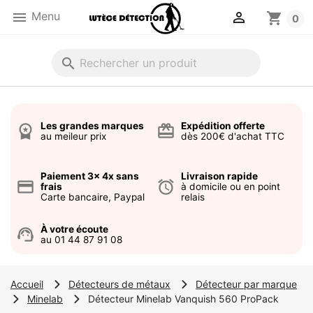


Menu
shopping_cart
0
search
Les grandes marques
Expédition offerte
workspace_premium
card_giftcard
au meileur prix
dès 200€ d'achat TTC
Paiement 3x 4x sans
Livraison rapide
credit_card
alarm
frais
à domicile ou en point
Carte bancaire, Paypal
relais
À votre écoute
support_agent
au 01 44 87 91 08
Accueil
Détecteurs de métaux
Détecteur par marque
Minelab
Détecteur Minelab Vanquish 560 ProPack