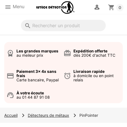


Menu
shopping_cart
0
search
Les grandes marques
Expédition offerte
workspace_premium
card_giftcard
au meileur prix
dès 200€ d'achat TTC
Paiement 3x 4x sans
Livraison rapide
credit_card
alarm
frais
à domicile ou en point
Carte bancaire, Paypal
relais
À votre écoute
support_agent
au 01 44 87 91 08
Accueil
Détecteurs de métaux
PinPointer