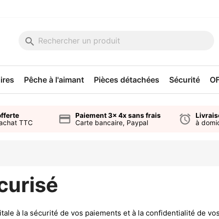
search
ires
Pêche à l'aimant
Pièces détachées
Sécurité
O
fferte
Paiement 3x 4x sans frais
Livrai
credit_card
alarm
'achat TTC
Carte bancaire, Paypal
à domic
curisé
ale à la sécurité de vos paiements et à la confidentialité de v