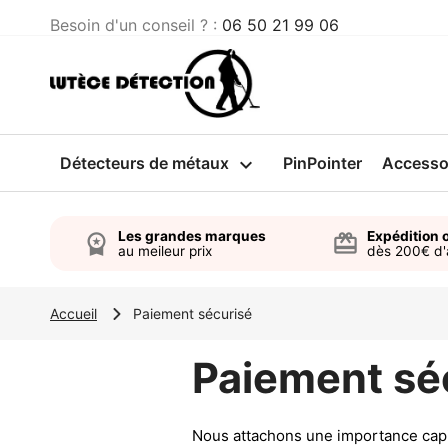
Besoin d'un conseil ? :
06 50 21 99 06
Détecteurs de métaux

PinPointer
Accesso
Les grandes marques
Expédition o
workspace_premium
card_giftcard
au meileur prix
dès 200€ d
Accueil
Paiement sécurisé
Paiement sé
Nous attachons une importance capit