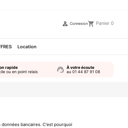

shopping_cart
Panier
0
Connexion
FFRES
Location
son rapide
À votre écoute
support_agent
ile ou en point relais
au 01 44 87 91 08
os données bancaires. C'est pourquoi