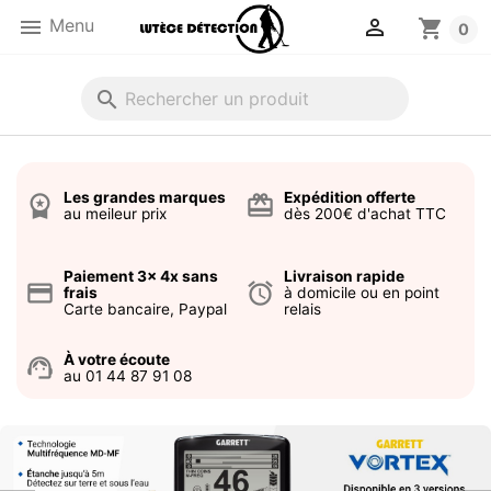


Menu
shopping_cart
0
search
Les grandes marques
Expédition offerte
workspace_premium
card_giftcard
au meileur prix
dès 200€ d'achat TTC
Paiement 3x 4x sans
Livraison rapide
credit_card
alarm
frais
à domicile ou en point
Carte bancaire, Paypal
relais
À votre écoute
support_agent
au 01 44 87 91 08