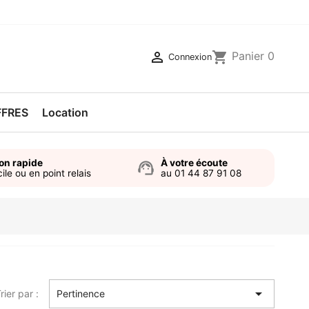

shopping_cart
Panier
0
Connexion
FFRES
Location
son rapide
À votre écoute
support_agent
ile ou en point relais
au 01 44 87 91 08

rier par :
Pertinence