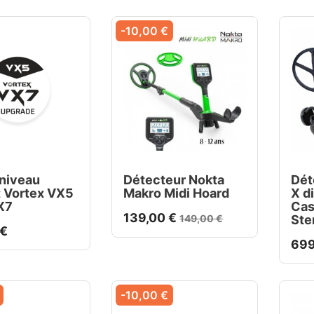
-10,00 €
 niveau
Détecteur Nokta
Dét
t Vortex VX5
Makro Midi Hoard
X d
X7
Ca
139,00 €
149,00 €
Ste
 €
699
-10,00 €