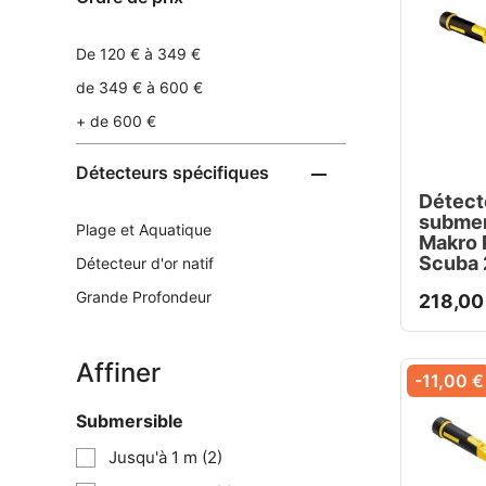
De 120 € à 349 €
de 349 € à 600 €
+ de 600 €
Détecteurs spécifiques

Détect
submer
Plage et Aquatique
Makro 
Scuba 
Détecteur d'or natif
Grande Profondeur
218,00
Affiner
-11,00 €
Submersible
Jusqu'à 1 m
(2)