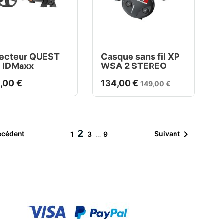
ecteur QUEST
Casque sans fil XP
 IDMaxx
WSA 2 STEREO
,00 €
134,00 €
149,00 €
2

écédent
Suivant
1
3
…
9