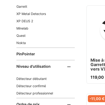
Garrett
XP Metal Detectors
XP DEUS 2
Minelab
Quest
Nokta
PinPointer
Mise à
Garret
Niveau d'utilisation

vers V
119,00
Détecteur débutant
Détecteur confirmé
Détecteur professionnel
-11,00 €
Ordre de prix
