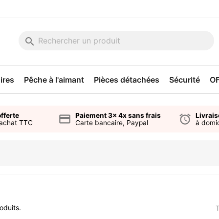
search
ires
Pêche à l'aimant
Pièces détachées
Sécurité
O
fferte
Paiement 3x 4x sans frais
Livrai
credit_card
alarm
'achat TTC
Carte bancaire, Paypal
à domic
oduits.
T