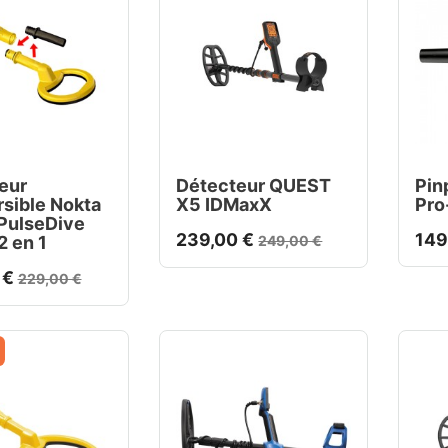
eur
Détecteur QUEST
Pin
sible Nokta
X5 IDMaxX
Pro
PulseDive
239,00 €
149
2 en 1
249,00 €
 €
229,00 €