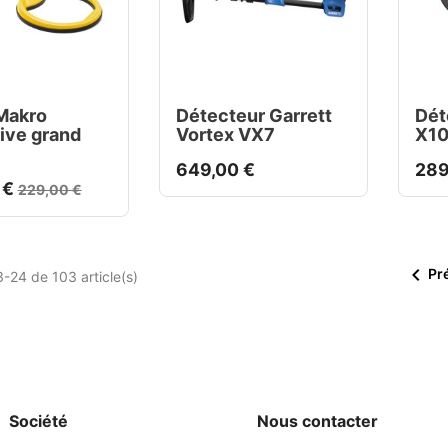
Makro
Détecteur Garrett
Dét
ive grand
Vortex VX7
X10
649,00 €
289
 €
229,00 €

Pr
-24 de 103 article(s)
Société
Nous contacter