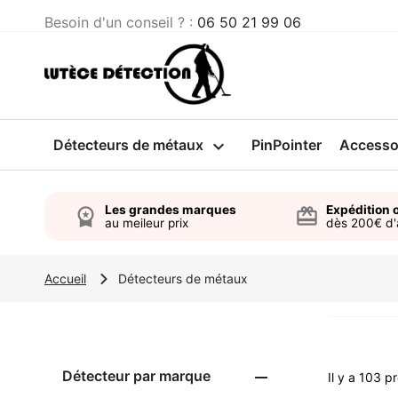
Besoin d'un conseil ? :
06 50 21 99 06
Détecteurs de métaux

PinPointer
Accesso
Les grandes marques
Expédition o
workspace_premium
card_giftcard
au meileur prix
dès 200€ d
Accueil
Détecteurs de métaux
Détecteur par marque

Il y a 103 pr