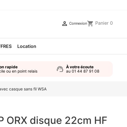

shopping_cart
Panier
0
Connexion
FFRES
Location
son rapide
À votre écoute
support_agent
ile ou en point relais
au 01 44 87 91 08
vec casque sans fil WSA
P ORX disque 22cm HF