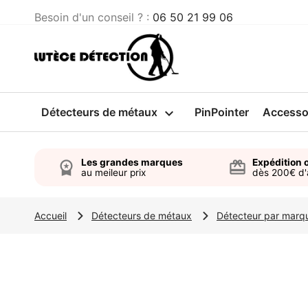
Besoin d'un conseil ? :
06 50 21 99 06
Détecteurs de métaux

PinPointer
Accesso
Les grandes marques
Expédition o
workspace_premium
card_giftcard
au meileur prix
dès 200€ d
Accueil
Détecteurs de métaux
Détecteur par marq