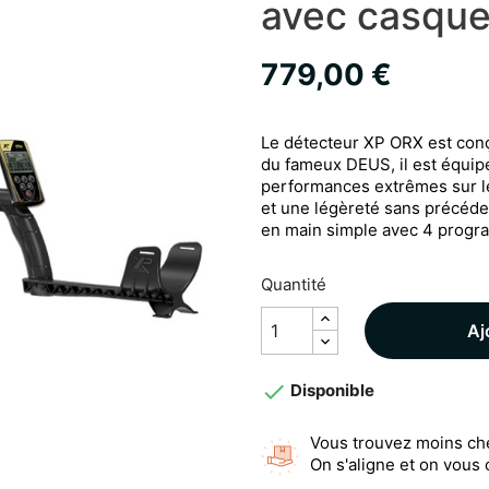
avec casque
779,00 €
Le détecteur XP ORX est conç
du fameux DEUS, il est équip
performances extrêmes sur le
et une légèreté sans précéden
en main simple avec 4 progr
Quantité
Aj

Disponible
Vous trouvez moins ch
On s'aligne et on vous