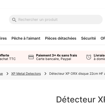
search
ires
Pêche à l'aimant
Pièces détachées
Sécurité
O
fferte
Paiement 3x 4x sans frais
Livrai
credit_card
alarm
'achat TTC
Carte bancaire, Paypal
à domic
ue
XP Metal Detectors
Détecteur XP ORX disque 22cm HF a
Détecteur X