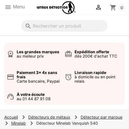


Menu
shopping_cart
0
search
Les grandes marques
Expédition offerte
workspace_premium
card_giftcard
au meileur prix
dès 200€ d'achat TTC
Paiement 3x 4x sans
Livraison rapide
credit_card
alarm
frais
à domicile ou en point
Carte bancaire, Paypal
relais
À votre écoute
support_agent
au 01 44 87 91 08
Accueil
Détecteurs de métaux
Détecteur par marque
Minelab
Détecteur Minelab Vanquish 540