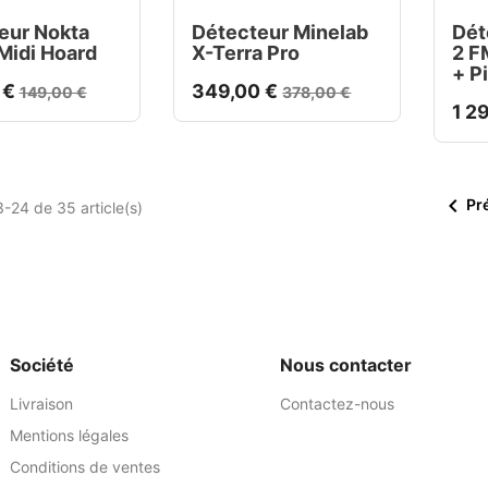
eur Nokta
Détecteur Minelab
Dét
Midi Hoard
X-Terra Pro
2 F
+ P
 €
349,00 €
149,00 €
378,00 €
1 2

Pr
-24 de 35 article(s)
Société
Nous contacter
Livraison
Contactez-nous
Mentions légales
Conditions de ventes