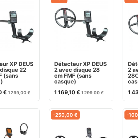
eur XP DEUS
Détecteur XP DEUS
Dét
 disque 22
2 avec disque 28
2 a
 (sans
cm FMF (sans
28C
)
casque)
cas
0 €
1 169,10 €
1 4
1 299,00 €
1 299,00 €
-250,00 €
-100