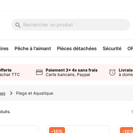
search
ires
Pêche à l'aimant
Pièces détachées
Sécurité
O
fferte
Paiement 3x 4x sans frais
Livrai
credit_card
alarm
'achat TTC
Carte bancaire, Paypal
à domic
ues
Plage et Aquatique
duits.
T
-10%
-10