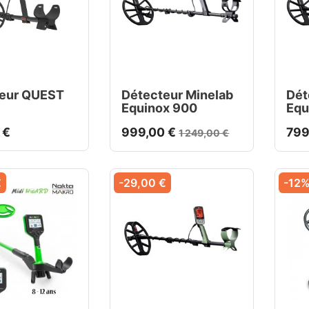
eur QUEST
Détecteur Minelab
Dét
Equinox 900
Equ
 €
999,00 €
799
1 249,00 €
€
-29,00 €
-12