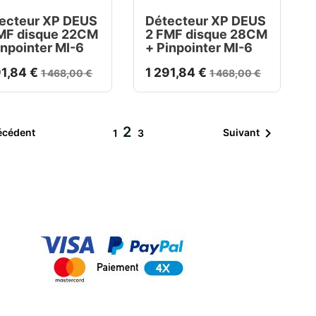
ecteur XP DEUS
Détecteur XP DEUS
MF disque 22CM
2 FMF disque 28CM
inpointer MI-6
+ Pinpointer MI-6
91,84 €
1 291,84 €
1 468,00 €
1 468,00 €
2

écédent
Suivant
1
3