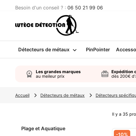
Besoin d'un conseil ? :
06 50 21 99 06
Détecteurs de métaux

PinPointer
Accesso
Les grandes marques
Expédition o
workspace_premium
card_giftcard
au meileur prix
dès 200€ d
Accueil
Détecteurs de métaux
Détecteurs spécifiq
Il y a 35 pro
Plage et Aquatique
-10%