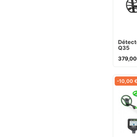
Détect
Q35
379,00
-10,00 