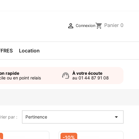

shopping_cart
Panier
0
Connexion
FFRES
Location
son rapide
À votre écoute
support_agent
ile ou en point relais
au 01 44 87 91 08

rier par :
Pertinence
%
-10%