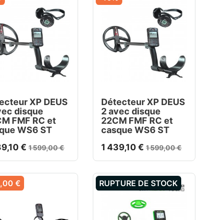
ecteur XP DEUS
Détecteur XP DEUS
vec disque
2 avec disque
M FMF RC et
22CM FMF RC et
que WS6 ST
casque WS6 ST
39,10 €
1 439,10 €
1 599,00 €
1 599,00 €
,00 €
RUPTURE DE STOCK