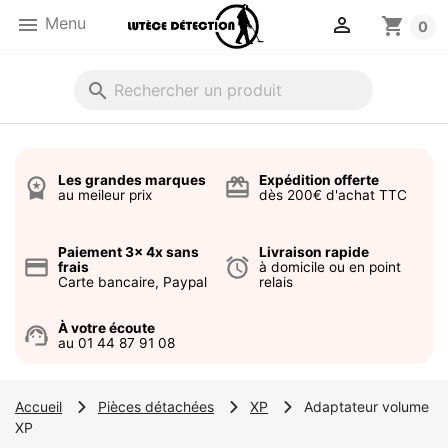


Menu
shopping_cart
0
search
Les grandes marques
Expédition offerte
workspace_premium
card_giftcard
au meileur prix
dès 200€ d'achat TTC
Paiement 3x 4x sans
Livraison rapide
credit_card
alarm
frais
à domicile ou en point
Carte bancaire, Paypal
relais
À votre écoute
support_agent
au 01 44 87 91 08
Accueil
Pièces détachées
XP
Adaptateur volume
XP