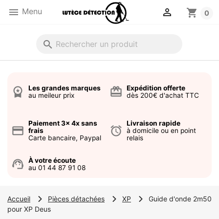


Menu
shopping_cart
0
search
Les grandes marques
Expédition offerte
workspace_premium
card_giftcard
au meileur prix
dès 200€ d'achat TTC
Paiement 3x 4x sans
Livraison rapide
credit_card
alarm
frais
à domicile ou en point
Carte bancaire, Paypal
relais
À votre écoute
support_agent
au 01 44 87 91 08
Accueil
Pièces détachées
XP
Guide d'onde 2m50
pour XP Deus