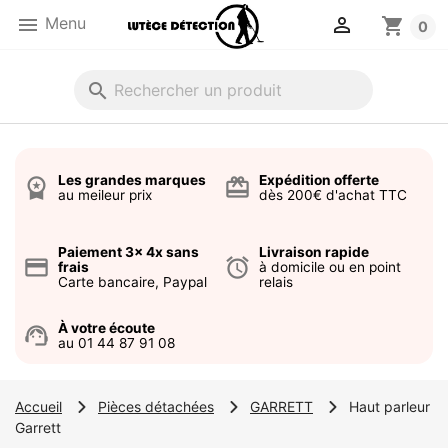


Menu
shopping_cart
0
search
Les grandes marques
Expédition offerte
workspace_premium
card_giftcard
au meileur prix
dès 200€ d'achat TTC
Paiement 3x 4x sans
Livraison rapide
credit_card
alarm
frais
à domicile ou en point
Carte bancaire, Paypal
relais
À votre écoute
support_agent
au 01 44 87 91 08
Accueil
Pièces détachées
GARRETT
Haut parleur
Garrett