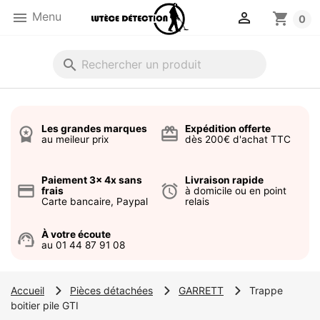


Menu
shopping_cart
0
search
Les grandes marques
Expédition offerte
workspace_premium
card_giftcard
au meileur prix
dès 200€ d'achat TTC
Paiement 3x 4x sans
Livraison rapide
credit_card
alarm
frais
à domicile ou en point
Carte bancaire, Paypal
relais
À votre écoute
support_agent
au 01 44 87 91 08
Accueil
Pièces détachées
GARRETT
Trappe
boitier pile GTI