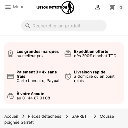


Menu
shopping_cart
0
search
Les grandes marques
Expédition offerte
workspace_premium
card_giftcard
au meileur prix
dès 200€ d'achat TTC
Paiement 3x 4x sans
Livraison rapide
credit_card
alarm
frais
à domicile ou en point
Carte bancaire, Paypal
relais
À votre écoute
support_agent
au 01 44 87 91 08
Accueil
Pièces détachées
GARRETT
Mousse
poignée Garrett