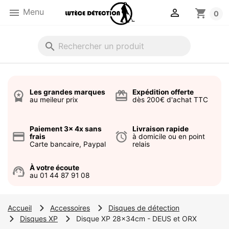


Menu
shopping_cart
0
search
Les grandes marques
Expédition offerte
workspace_premium
card_giftcard
au meileur prix
dès 200€ d'achat TTC
Paiement 3x 4x sans
Livraison rapide
credit_card
alarm
frais
à domicile ou en point
Carte bancaire, Paypal
relais
À votre écoute
support_agent
au 01 44 87 91 08
Accueil
Accessoires
Disques de détection
Disques XP
Disque XP 28x34cm - DEUS et ORX