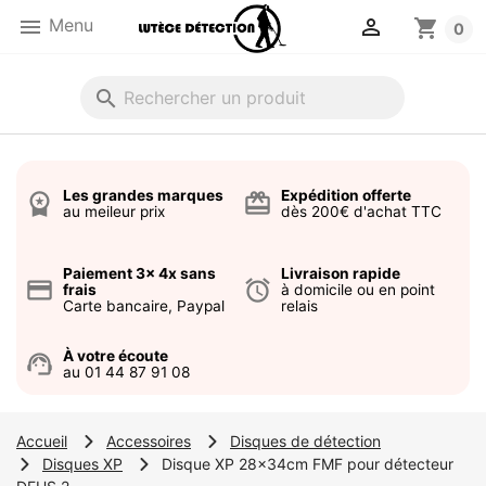


Menu
shopping_cart
0
search
Les grandes marques
Expédition offerte
workspace_premium
card_giftcard
au meileur prix
dès 200€ d'achat TTC
Paiement 3x 4x sans
Livraison rapide
credit_card
alarm
frais
à domicile ou en point
Carte bancaire, Paypal
relais
À votre écoute
support_agent
au 01 44 87 91 08
Accueil
Accessoires
Disques de détection
Disques XP
Disque XP 28x34cm FMF pour détecteur