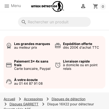


Menu
shopping_cart
0
search
Les grandes marques
Expédition offerte
workspace_premium
card_giftcard
au meileur prix
dès 200€ d'achat TTC
Paiement 3x 4x sans
Livraison rapide
credit_card
alarm
frais
à domicile ou en point
Carte bancaire, Paypal
relais
À votre écoute
support_agent
au 01 44 87 91 08
Accueil
Accessoires
Disques de détection
Disques GARRETT
Disque 16X22 pour détecteur