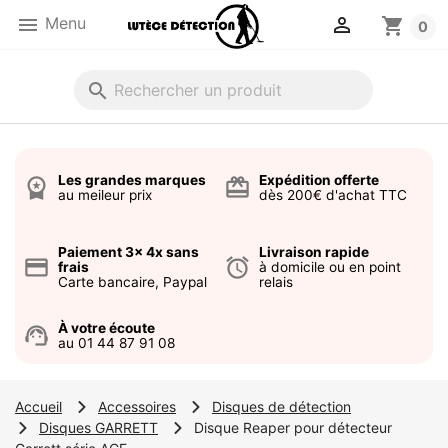


Menu
shopping_cart
0
search
Les grandes marques
Expédition offerte
workspace_premium
card_giftcard
au meileur prix
dès 200€ d'achat TTC
Paiement 3x 4x sans
Livraison rapide
credit_card
alarm
frais
à domicile ou en point
Carte bancaire, Paypal
relais
À votre écoute
support_agent
au 01 44 87 91 08
Accueil
Accessoires
Disques de détection
Disques GARRETT
Disque Reaper pour détecteur