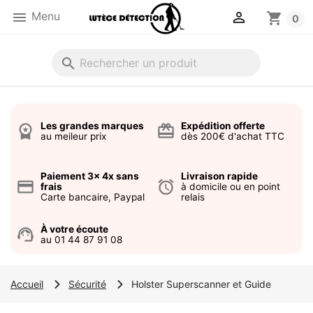


Menu
shopping_cart
0
search
Les grandes marques
Expédition offerte
workspace_premium
card_giftcard
au meileur prix
dès 200€ d'achat TTC
Paiement 3x 4x sans
Livraison rapide
credit_card
alarm
frais
à domicile ou en point
Carte bancaire, Paypal
relais
À votre écoute
support_agent
au 01 44 87 91 08
Accueil
Sécurité
Holster Superscanner et Guide