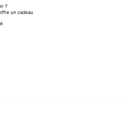
er ?
 offre un cadeau
sé