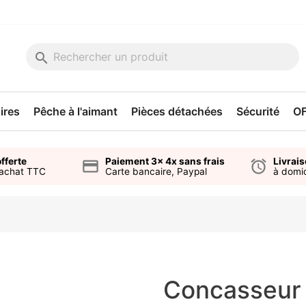
search
ires
Pêche à l'aimant
Pièces détachées
Sécurité
O
fferte
Paiement 3x 4x sans frais
Livrai
credit_card
alarm
'achat TTC
Carte bancaire, Paypal
à domic
Concasseur 