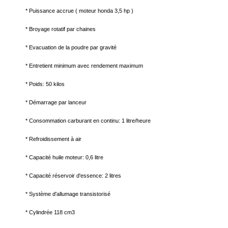
* Puissance accrue ( moteur honda 3,5 hp )
* Broyage rotatif par chaines
* Evacuation de la poudre par gravité
* Entretient minimum avec rendement maximum
* Poids: 50 kilos
* Démarrage par lanceur
* Consommation carburant en continu: 1 litre/heure
* Refroidissement à air
* Capacité huile moteur: 0,6 litre
* Capacité réservoir d'essence: 2 litres
* Système d'allumage transistorisé
* Cylindrée 118 cm3