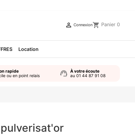

shopping_cart
Panier
0
Connexion
FFRES
Location
son rapide
À votre écoute
support_agent
ile ou en point relais
au 01 44 87 91 08
pulverisat'or