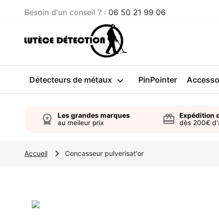
Besoin d'un conseil ? :
06 50 21 99 06
Détecteurs de métaux

PinPointer
Accesso
Les grandes marques
Expédition o
workspace_premium
card_giftcard
au meileur prix
dès 200€ d
Accueil
Concasseur pulverisat'or